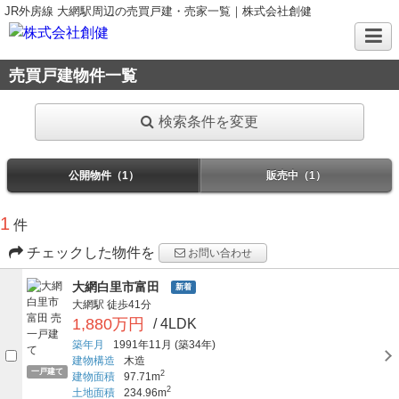
JR外房線 大網駅周辺の売買戸建・売家一覧｜株式会社創健
売買戸建物件一覧
検索条件を変更
公開物件（1）
販売中（1）
1
件
チェックした物件を
お問い合わせ
大網白里市富田
新着
大網駅
徒歩41分
1,880万円
/ 4LDK
築年月
1991年11月
(築34年)
建物構造
木造
一戸建て
2
建物面積
97.71m
2
土地面積
234.96m