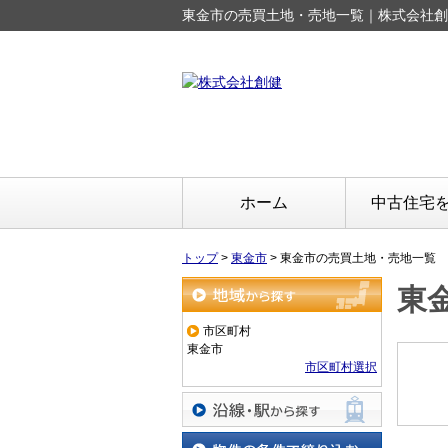
東金市の売買土地・売地一覧｜株式会社創
ホーム
中古住宅
トップ
>
東金市
>
東金市の売買土地・売地一覧
東
地域から探す
市区町村
東金市
市区町村選択
沿線・駅から探す