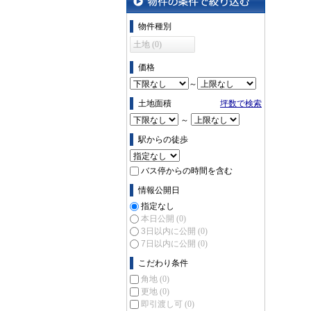
物件の条件で絞り込む
物件種別
土地 (0)
価格
～
土地面積
坪数で検索
～
駅からの徒歩
バス停からの時間を含む
情報公開日
指定なし
本日公開
(0)
3日以内に公開
(0)
7日以内に公開
(0)
こだわり条件
角地
(0)
更地
(0)
即引渡し可
(0)