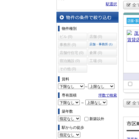
駅選択
全
物件の条件で絞り込む
賃貸
物件種別
舗・
ビル (0)
店舗 (0)
所
事務所 (0)
店舗・事務所 (1)
店舗付住宅 (0)
倉庫 (0)
宿泊施設 (0)
工場 (0)
その他 (0)
賃料
～
専有面積
坪数で検索
～
全
築年数
新築以外
市区
駅からの徒歩