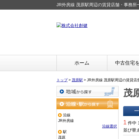
JR外房線 茂原駅周辺の賃貸店舗・事務所
ホーム
中古住宅
トップ
>
茂原駅
>
JR外房線 茂原駅周辺の賃貸店
茂
地域から探す
沿線・駅から探す
沿線
一覧で
JR外房線
1
件中 
沿線選択
並び替
駅
茂原