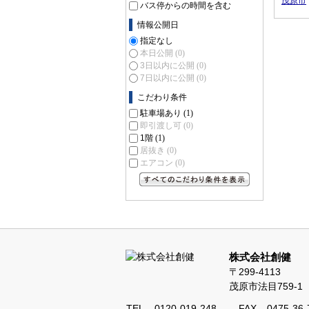
茂原市
バス停からの時間を含む
情報公開日
指定なし
本日公開
(0)
3日以内に公開
(0)
7日以内に公開
(0)
こだわり条件
駐車場あり
(1)
即引渡し可
(0)
1階
(1)
居抜き
(0)
エアコン
(0)
すべてのこだわり条件を見る
株式会社創健
〒299-4113
茂原市法目759-1
TEL
0120-019-248
FAX
0475-36-