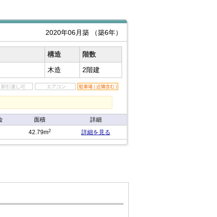
2020年06月築
（築6年）
構造
階数
木造
2階建
金
面積
詳細
2
42.79m
詳細を見る