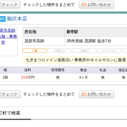
てチェック
チェックした物件をまとめて
お問い合わせ
鵜沢本店
店
事務
所在地
最寄駅
茂原市高師
JR外房線 茂原駅
徒歩7分
七夕まつりメイン道路沿い 事務所やネイルサロンに最適
階
賃料
管理費等
敷金
礼金
保証
1階
13.0
万円
無
3ヶ月
無
無
てチェック
チェックした物件をまとめて
お問い合わせ
町村で検索